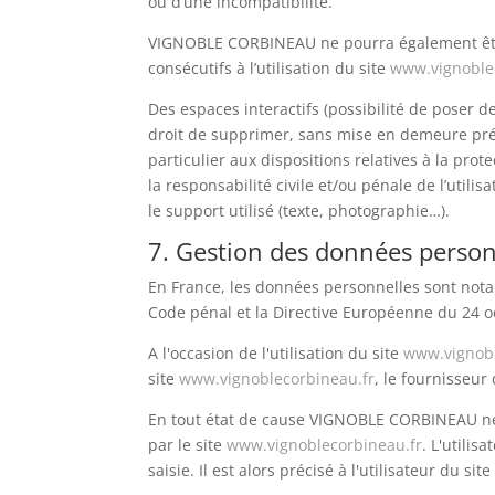
ou d’une incompatibilité.
VIGNOBLE CORBINEAU ne pourra également être
consécutifs à l’utilisation du site
www.vignoble
Des espaces interactifs (possibilité de poser 
droit de supprimer, sans mise en demeure préa
particulier aux dispositions relatives à la p
la responsabilité civile et/ou pénale de l’util
le support utilisé (texte, photographie…).
7. Gestion des données person
En France, les données personnelles sont notamm
Code pénal et la Directive Européenne du 24 o
A l'occasion de l'utilisation du site
www.vignobl
site
www.vignoblecorbineau.fr
, le fournisseur 
En tout état de cause VIGNOBLE CORBINEAU ne co
par le site
www.vignoblecorbineau.fr
. L'utili
saisie. Il est alors précisé à l'utilisateur du sit