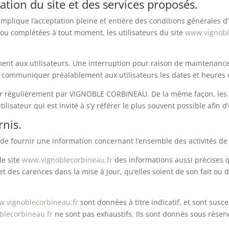
sation du site et des services proposés.
mplique l’acceptation pleine et entière des conditions générales d’u
s ou complétées à tout moment, les utilisateurs du site
www.vignobl
ent aux utilisateurs. Une interruption pour raison de maintenance
communiquer préalablement aux utilisateurs les dates et heures de
ur régulièrement par VIGNOBLE CORBINEAU. De la même façon, les 
ilisateur qui est invité à s’y référer le plus souvent possible afin
rnis.
de fournir une information concernant l’ensemble des activités de 
le site
www.vignoblecorbineau.fr
des informations aussi précises q
 des carences dans la mise à jour, qu’elles soient de son fait ou du
.vignoblecorbineau.fr
sont données à titre indicatif, et sont suscep
blecorbineau.fr
ne sont pas exhaustifs. Ils sont donnés sous réser