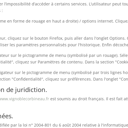
er l’impossibilité d’accéder à certains services. L’utilisateur peut 
 :
mme en forme de rouage en haut a droite) / options internet. Clique
ur, cliquez sur le bouton Firefox, puis aller dans l'onglet Options. C
liser les paramètres personnalisés pour l'historique. Enfin décoche
gateur sur le pictogramme de menu (symbolisé par un rouage). Séle
ialité", cliquez sur Paramètres de contenu. Dans la section "Cooki
igateur sur le pictogramme de menu (symbolisé par trois lignes hor
ction "Confidentialité", cliquez sur préférences. Dans l'onglet "Con
on de juridiction.
www.vignoblecorbineau.fr
est soumis au droit français. Il est fait a
nées.
iée par la loi n° 2004-801 du 6 août 2004 relative à l'informatique,