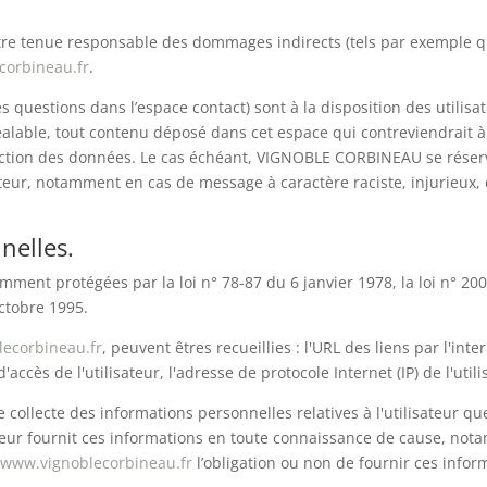
 tenue responsable des dommages indirects (tels par exemple qu
corbineau.fr
.
des questions dans l’espace contact) sont à la disposition des util
lable, tout contenu déposé dans cet espace qui contreviendrait à l
rotection des données. Le cas échéant, VIGNOBLE CORBINEAU se réser
isateur, notamment en cas de message à caractère raciste, injurieux
nelles.
ent protégées par la loi n° 78-87 du 6 janvier 1978, la loi n° 2004
ctobre 1995.
ecorbineau.fr
, peuvent êtres recueillies : l'URL des liens par l'int
d'accès de l'utilisateur, l'adresse de protocole Internet (IP) de l'utili
llecte des informations personnelles relatives à l'utilisateur qu
sateur fournit ces informations en toute connaissance de cause, no
e
www.vignoblecorbineau.fr
l’obligation ou non de fournir ces infor