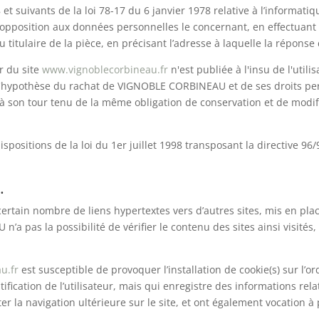
 suivants de la loi 78-17 du 6 janvier 1978 relative à l’informatique
t d’opposition aux données personnelles le concernant, en effectua
u titulaire de la pièce, en précisant l’adresse à laquelle la réponse
r du site
www.vignoblecorbineau.fr
n'est publiée à l'insu de l'uti
l'hypothèse du rachat de VIGNOBLE CORBINEAU et de ses droits per
 à son tour tenu de la même obligation de conservation et de modific
positions de la loi du 1er juillet 1998 transposant la directive 96/
.
ertain nombre de liens hypertextes vers d’autres sites, mis en pla
pas la possibilité de vérifier le contenu des sites ainsi visité
u.fr
est susceptible de provoquer l’installation de cookie(s) sur l’or
entification de l’utilisateur, mais qui enregistre des informations re
iter la navigation ultérieure sur le site, et ont également vocation